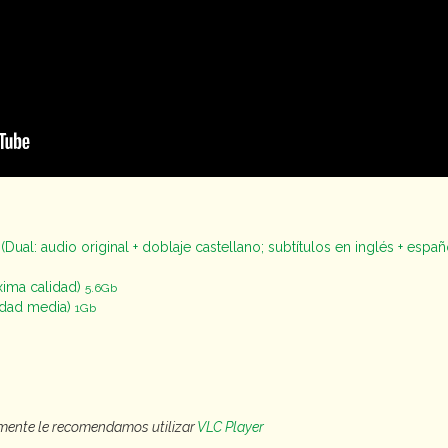
(Dual: audio original + doblaje castellano; subtítulos en inglés + españ
ima calidad)
5.6Gb
idad media)
1Gb
tamente le recomendamos utilizar
VLC Player