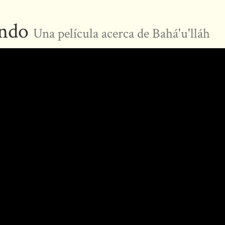
undo
Una película acerca de Bahá'u'lláh