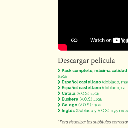
Descargar película
Pack completo, máxima calidad
6,4Gb
Español castellano
(doblado, máx
Español castellano
(doblado, cal
Català
(V.O.S.)
1,7Gb
Euskera
(V.O.S.)
1,7Gb
Galego
(V.O.S.)
1,7Gb
Inglés
(Doblado y V.O.S.)
0,9 y 1,8Gb
* Para visualizar los subtítulos correc