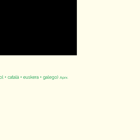
ol + català + euskera + galego)
Aprx.